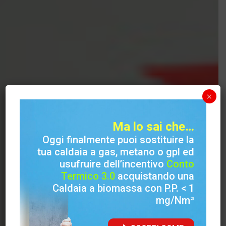
×
Home
/
Prodotti
/
Inserti
/
Inserti Legna
Ma lo sai che…
Inserto Stufa
Oggi finalmente puoi sostituire la
tua caldaia a gas, metano o gpl ed
Air Wood V
usufruire dell’incentivo
Conto
Termico 3.0
acquistando una
Caldaia a biomassa con P.P. < 1
L’arte di stupire
mg/Nm³