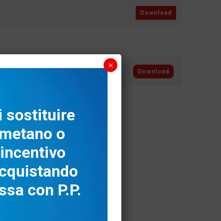
Download
×
Download
 sostituire
, metano o
’incentivo
cquistando
ssa con P.P.
Supporto
Area Download