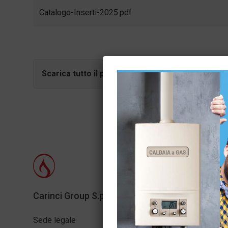
Catalogo-Inserti-2025.pdf
Scarica tutto il pacchetto (in formato .zip):
Carinci Group S.p.A.
Info web
Sede legale
Carincigr