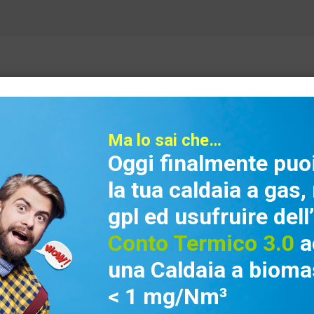
Ma lo sai che…
Oggi finalmente puoi
la tua caldaia a gas
gpl ed usufruire dell
Conto Termico 3.0
a
una Caldaia a bioma
Prodotti
< 1 mg/Nm³
Termocamini
oup