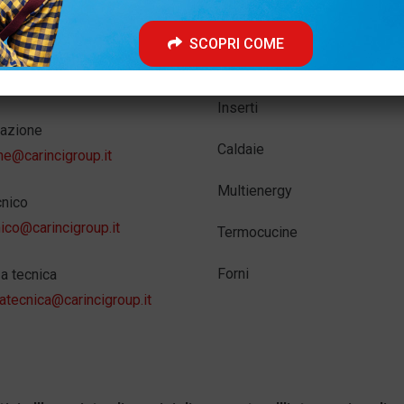
cigroup.it
Termostufe
SCOPRI COME
lienti – Ordini
Stufe
cigroup.it
Inserti
azione
Caldaie
ne@carincigroup.it
Multienergy
cnico
nico@carincigroup.it
Termocucine
Forni
a tecnica
atecnica@carincigroup.it