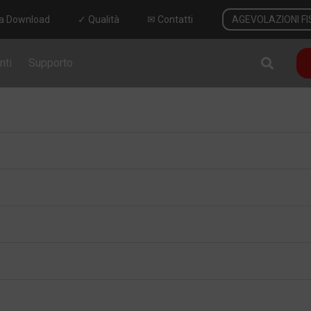
a Download
✓ Qualità
✉ Contatti
AGEVOLAZIONI FI
nti
Supporto