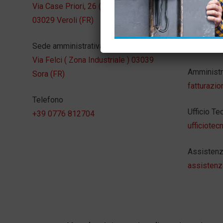
Via Case Priori, 26 (S. Francesca)
info@carin
03029 Veroli (FR)
Servizio C
Sede amministrativa
sora@carin
Via Felci ( Zona Industriale ) 03039
Amministr
Sora (FR)
fatturazio
Telefono
Ufficio Te
+39 0776 812704
ufficiotec
Assistenz
assistenz