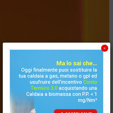
×
Home
/
Prodotti
/
Termocamini
/
Termocamini Legna/Pellet
Ma lo sai che…
Termocamino
Oggi finalmente puoi sostituire la
tua caldaia a gas, metano o gpl ed
Evolution 4.0
usufruire dell’incentivo
Conto
Termico 3.0
acquistando una
Reverse Automatic
Caldaia a biomassa con P.P. < 1
mg/Nm³
Rimodula il concetto di