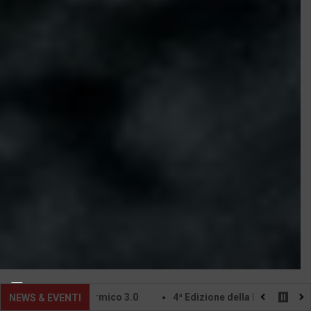
mico 3.0
4ª Edizione della Fiera Internazionale EdilExpoRoma 
NEWS & EVENTI