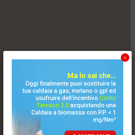
Home
/
Prodotti
/
Stufe
/
Stufe Legna
×
Stufa
Ma lo sai che…
Oggi finalmente puoi sostituire la
Air Wood VC
tua caldaia a gas, metano o gpl ed
usufruire dell’incentivo
Conto
con forno
Termico 3.0
acquistando una
Caldaia a biomassa con P.P. < 1
mg/Nm³
Aria calda ventilata e canalizzata
con forno scaldavivande