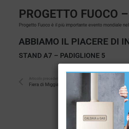
PROGETTO FUOCO
Progetto Fuoco è il più importante evento mondiale nel 
ABBIAMO IL PIACERE DI 
STAND A7 – PADIGLIONE 5
Articolo precedente
Fiera di Miggiano 2019