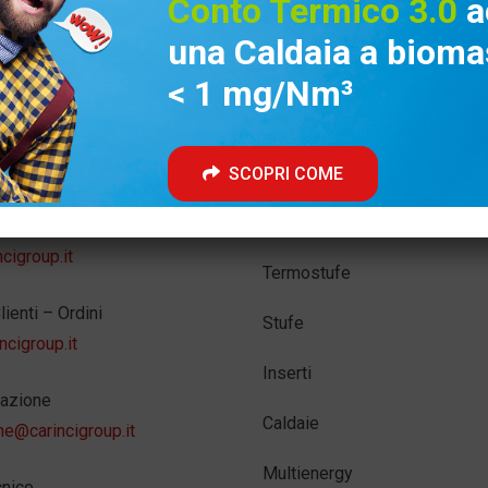
Conto Termico 3.0
a
una Caldaia a bioma
< 1 mg/Nm³
Prodotti
SCOPRI COME
Termocamini
oup
cigroup.it
Termostufe
lienti – Ordini
Stufe
cigroup.it
Inserti
azione
Caldaie
ne@carincigroup.it
Multienergy
cnico