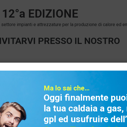
–
12°a EDIZIONE
settore impianti e attrezzature per la produzione di calore ed e
INVITARVI PRESSO IL NOSTRO
Ma lo sai che…
Oggi finalmente puoi
la tua caldaia a gas
gpl ed usufruire dell