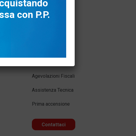
cquistando
ssa con P.P.
Supporto
Area Download
Agevolazioni Fiscali
Assistenza Tecnica
Prima accensione
Contattaci