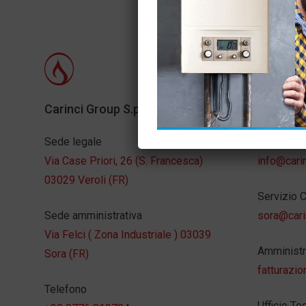
Carinci Group S.p.A.
Info web
Sede legale
Carincigr
Via Case Priori, 26 (S. Francesca)
info@carin
03029 Veroli (FR)
Servizio C
Sede amministrativa
sora@carin
Via Felci ( Zona Industriale ) 03039
Amministr
Sora (FR)
fatturazio
Telefono
Ufficio Te