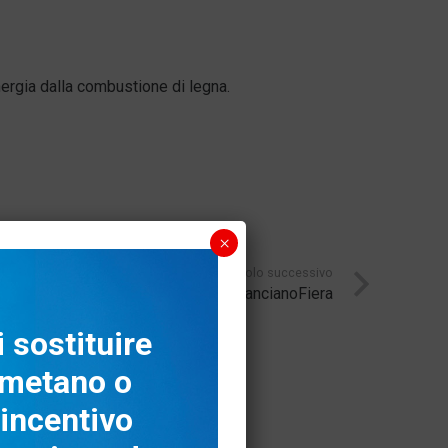
nergia dalla combustione di legna.
×
Articolo successivo
Abitare Oggi – LancianoFiera
 sostituire
, metano o
’incentivo