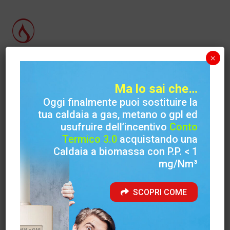
×
Carinci Group S.p.A.
Sede legale
Ma lo sai che…
Via Case Priori, 26 (S. Francesca) 03029 Veroli (FR)
Oggi finalmente puoi sostituire la
tua caldaia a gas, metano o gpl ed
usufruire dell’incentivo
Conto
Sede amministrativa
Termico 3.0
acquistando una
Via Felci ( Zona Industriale ) 03039 Sora (FR)
Caldaia a biomassa con P.P. < 1
mg/Nm³
Telefono
+39 0776 812704
SCOPRI COME
Info web