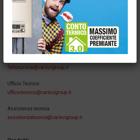
Carincigroup
info@carincigroup.it
Servizio Clienti – Ordini
sora@carincigroup.it
Amministrazione
fatturazione@carincigroup.it
Ufficio Tecnico
ufficiotecnico@carincigroup.it
Assistenza tecnica
assistenzatecnica@carincigroup.it