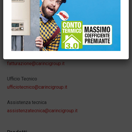
Carincigroup
info@carincigroup.it
Servizio Clienti – Ordini
sora@carincigroup.it
Amministrazione
fatturazione@carincigroup.it
Ufficio Tecnico
ufficiotecnico@carincigroup.it
Assistenza tecnica
assistenzatecnica@carincigroup.it