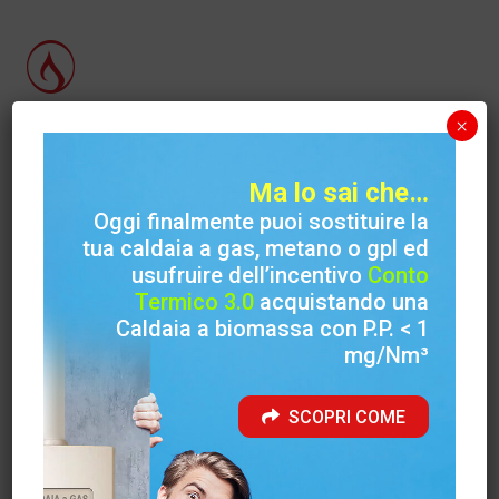
×
Carinci Group S.p.A.
Sede legale
Ma lo sai che…
Via Case Priori, 26 (S. Francesca) 03029 Veroli (FR)
Oggi finalmente puoi sostituire la
tua caldaia a gas, metano o gpl ed
usufruire dell’incentivo
Conto
Sede amministrativa
Termico 3.0
acquistando una
Via Felci ( Zona Industriale ) 03039 Sora (FR)
Caldaia a biomassa con P.P. < 1
mg/Nm³
Telefono
+39 0776 812704
SCOPRI COME
Info web