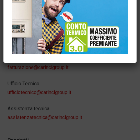
Carincigroup
info@carincigroup.it
Servizio Clienti – Ordini
sora@carincigroup.it
Amministrazione
fatturazione@carincigroup.it
Ufficio Tecnico
ufficiotecnico@carincigroup.it
Assistenza tecnica
assistenzatecnica@carincigroup.it