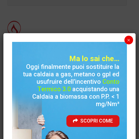
×
Carinci Group S.p.A.
Ma lo sai che…
Sede legale
Oggi finalmente puoi sostituire la
Via Case Priori, 26 (S. Francesca) 03029 Veroli (FR)
tua caldaia a gas, metano o gpl ed
usufruire dell’incentivo
Conto
Sede amministrativa
Termico 3.0
acquistando una
Via Felci ( Zona Industriale ) 03039 Sora (FR)
Caldaia a biomassa con P.P. < 1
mg/Nm³
Telefono
+39 0776 812704
SCOPRI COME