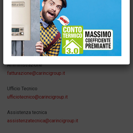
Info web
Carincigroup
info@carincigroup.it
Servizio Clienti – Ordini
sora@carincigroup.it
Amministrazione
fatturazione@carincigroup.it
Ufficio Tecnico
ufficiotecnico@carincigroup.it
Assistenza tecnica
assistenzatecnica@carincigroup.it