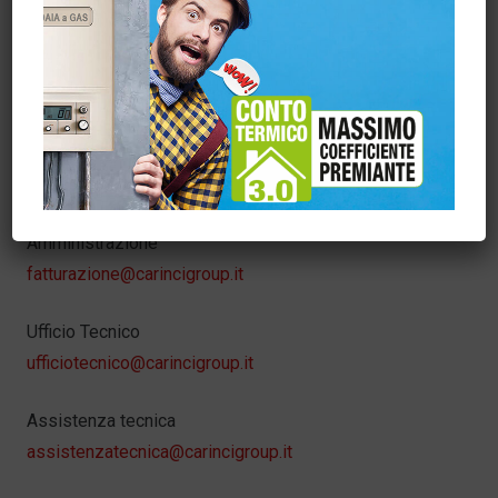
Info web
Carincigroup
info@carincigroup.it
Servizio Clienti – Ordini
sora@carincigroup.it
Amministrazione
fatturazione@carincigroup.it
Ufficio Tecnico
ufficiotecnico@carincigroup.it
Assistenza tecnica
assistenzatecnica@carincigroup.it