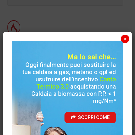
×
Carinci Group S.p.A.
Ma lo sai che…
Sede legale
Oggi finalmente puoi sostituire la
Via Case Priori, 26 (S. Francesca) 03029 Veroli (FR)
tua caldaia a gas, metano o gpl ed
usufruire dell’incentivo
Conto
Sede amministrativa
Termico 3.0
acquistando una
Via Felci ( Zona Industriale ) 03039 Sora (FR)
Caldaia a biomassa con P.P. < 1
mg/Nm³
Telefono
+39 0776 812704
SCOPRI COME