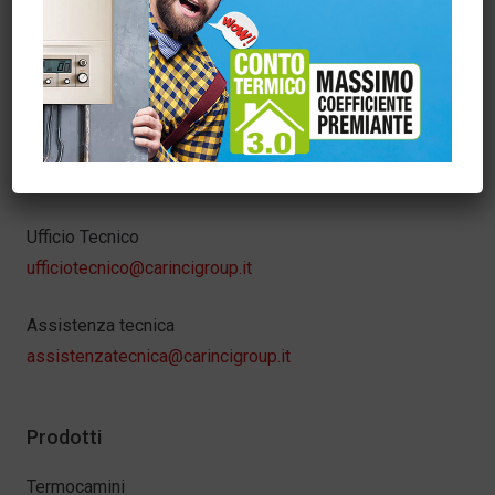
info@carincigroup.it
Servizio Clienti – Ordini
sora@carincigroup.it
Amministrazione
fatturazione@carincigroup.it
Ufficio Tecnico
ufficiotecnico@carincigroup.it
Assistenza tecnica
assistenzatecnica@carincigroup.it
Prodotti
Termocamini